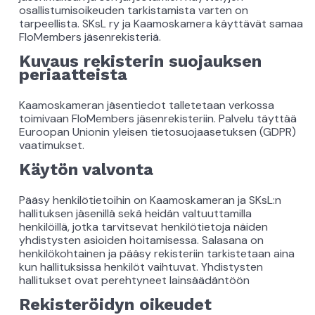
osallistumisoikeuden tarkistamista varten on
tarpeellista. SKsL ry ja Kaamoskamera käyttävät samaa
FloMembers jäsenrekisteriä.
Kuvaus rekisterin suojauksen
periaatteista
Kaamoskameran jäsentiedot talletetaan verkossa
toimivaan FloMembers jäsenrekisteriin. Palvelu täyttää
Euroopan Unionin yleisen tietosuojaasetuksen (GDPR)
vaatimukset.
Käytön valvonta
Pääsy henkilötietoihin on Kaamoskameran ja SKsL:n
hallituksen jäsenillä sekä heidän valtuuttamilla
henkilöillä, jotka tarvitsevat henkilötietoja näiden
yhdistysten asioiden hoitamisessa. Salasana on
henkilökohtainen ja pääsy rekisteriin tarkistetaan aina
kun hallituksissa henkilöt vaihtuvat. Yhdistysten
hallitukset ovat perehtyneet lainsäädäntöön
Rekisteröidyn oikeudet