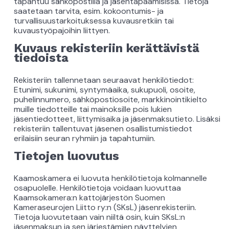
tapahtuu sähköpostilla ja jäsentapaamisissa. Tietoja
saatetaan tarvita, esim. kokoontumis- ja
turvallisuustarkoituksessa kuvausretkiin tai
kuvaustyöpajoihin liittyen.
Kuvaus rekisteriin kerättävistä
tiedoista
Rekisteriin tallennetaan seuraavat henkilötiedot:
Etunimi, sukunimi, syntymäaika, sukupuoli, osoite,
puhelinnumero, sähköpostiosoite, markkinointikielto
muille tiedotteille tai mainoksille pois lukien
jäsentiedotteet, liittymisaika ja jäsenmaksutieto. Lisäksi
rekisteriin tallentuvat jäsenen osallistumistiedot
erilaisiin seuran ryhmiin ja tapahtumiin.
Tietojen luovutus
Kaamoskamera ei luovuta henkilötietoja kolmannelle
osapuolelle. Henkilötietoja voidaan luovuttaa
Kaamsokamera:n kattojärjestön Suomen
Kameraseurojen Liitto ry:n (SKsL) jäsenrekisteriin.
Tietoja luovutetaan vain niiltä osin, kuin SKsL:n
jäsenmaksun ja sen järjestämien näyttelyjen