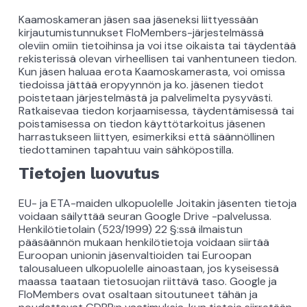
Kaamoskameran jäsen saa jäseneksi liittyessään
kirjautumistunnukset FloMembers-järjestelmässä
oleviin omiin tietoihinsa ja voi itse oikaista tai täydentää
rekisterissä olevan virheellisen tai vanhentuneen tiedon.
Kun jäsen haluaa erota Kaamoskamerasta, voi omissa
tiedoissa jättää eropyynnön ja ko. jäsenen tiedot
poistetaan järjestelmästä ja palvelimelta pysyvästi.
Ratkaisevaa tiedon korjaamisessa, täydentämisessä tai
poistamisessa on tiedon käyttötarkoitus jäsenen
harrastukseen liittyen, esimerkiksi että säännöllinen
tiedottaminen tapahtuu vain sähköpostilla.
Tietojen luovutus
EU- ja ETA-maiden ulkopuolelle Joitakin jäsenten tietoja
voidaan säilyttää seuran Google Drive -palvelussa.
Henkilötietolain (523/1999) 22 §:ssä ilmaistun
pääsäännön mukaan henkilötietoja voidaan siirtää
Euroopan unionin jäsenvaltioiden tai Euroopan
talousalueen ulkopuolelle ainoastaan, jos kyseisessä
maassa taataan tietosuojan riittävä taso. Google ja
FloMembers ovat osaltaan sitoutuneet tähän ja