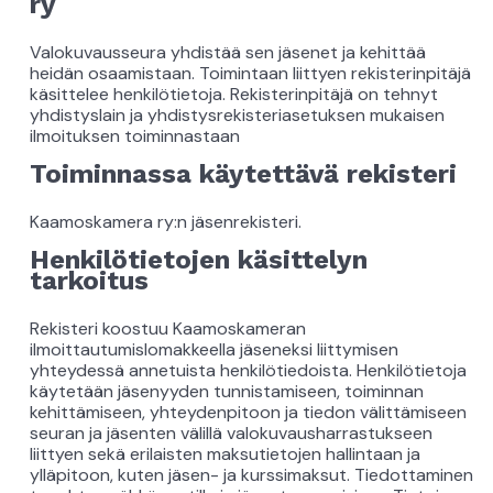
ry
Valokuvausseura yhdistää sen jäsenet ja kehittää
heidän osaamistaan. Toimintaan liittyen rekisterinpitäjä
käsittelee henkilötietoja. Rekisterinpitäjä on tehnyt
yhdistyslain ja yhdistysrekisteriasetuksen mukaisen
ilmoituksen toiminnastaan
Toiminnassa käytettävä rekisteri
Kaamoskamera ry:n jäsenrekisteri.
Henkilötietojen käsittelyn
tarkoitus
Rekisteri koostuu Kaamoskameran
ilmoittautumislomakkeella jäseneksi liittymisen
yhteydessä annetuista henkilötiedoista. Henkilötietoja
käytetään jäsenyyden tunnistamiseen, toiminnan
kehittämiseen, yhteydenpitoon ja tiedon välittämiseen
seuran ja jäsenten välillä valokuvausharrastukseen
liittyen sekä erilaisten maksutietojen hallintaan ja
ylläpitoon, kuten jäsen- ja kurssimaksut. Tiedottaminen