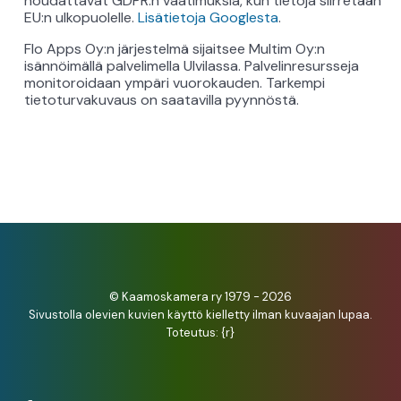
noudattavat GDPR:n vaatimuksia, kun tietoja siirretään
EU:n ulkopuolelle.
Lisätietoja Googlesta
.
Flo Apps Oy:n järjestelmä sijaitsee Multim Oy:n
isännöimällä palvelimella Ulvilassa. Palvelinresursseja
monitoroidaan ympäri vuorokauden. Tarkempi
tietoturvakuvaus on saatavilla pyynnöstä.
© Kaamoskamera ry 1979 - 2026
Sivustolla olevien kuvien käyttö kielletty ilman kuvaajan lupaa.
Toteutus:
{r}